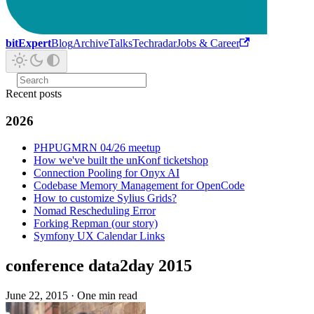
bitExpert
Blog
Archive
Talks
Techradar
Jobs & Career
Recent posts
2026
PHPUGMRN 04/26 meetup
How we've built the unKonf ticketshop
Connection Pooling for Onyx AI
Codebase Memory Management for OpenCode
How to customize Sylius Grids?
Nomad Rescheduling Error
Forking Repman (our story)
Symfony UX Calendar Links
conference data2day 2015
June 22, 2015
·
One min read