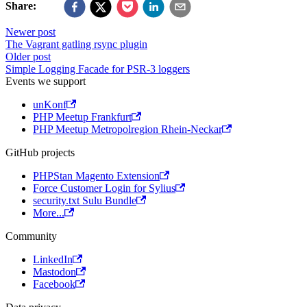
Share:
Newer post
The Vagrant gatling rsync plugin
Older post
Simple Logging Facade for PSR-3 loggers
Events we support
unKonf
PHP Meetup Frankfurt
PHP Meetup Metropolregion Rhein-Neckar
GitHub projects
PHPStan Magento Extension
Force Customer Login for Sylius
security.txt Sulu Bundle
More...
Community
LinkedIn
Mastodon
Facebook