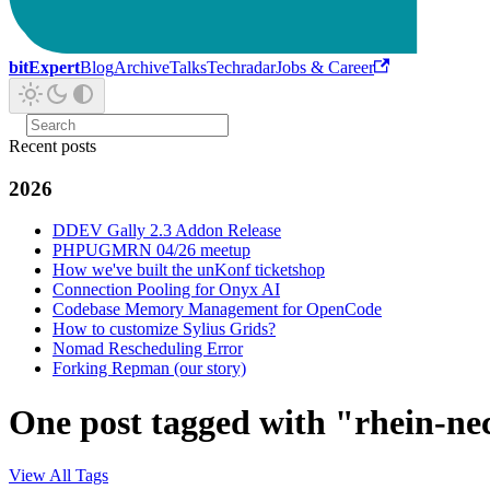
bitExpert
Blog
Archive
Talks
Techradar
Jobs & Career
Recent posts
2026
DDEV Gally 2.3 Addon Release
PHPUGMRN 04/26 meetup
How we've built the unKonf ticketshop
Connection Pooling for Onyx AI
Codebase Memory Management for OpenCode
How to customize Sylius Grids?
Nomad Rescheduling Error
Forking Repman (our story)
One post tagged with "rhein-ne
View All Tags