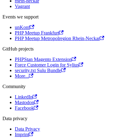
rhein-neckar
Vagrant
Events we support
unKonf
PHP Meetup Frankfurt
PHP Meetup Metropolregion Rhein-Neckar
GitHub projects
PHPStan Magento Extension
Force Customer Login for Sylius
security.txt Sulu Bundle
More...
Community
LinkedIn
Mastodon
Facebook
Data privacy
Data Privacy
Imprint